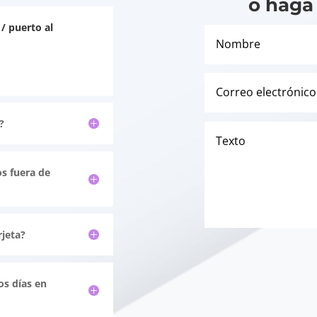
o haga
/ puerto al
?
s fuera de
rjeta?
os días en